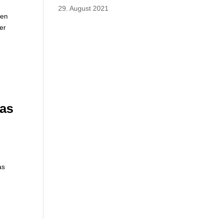
29. August 2021
den
er
das
as