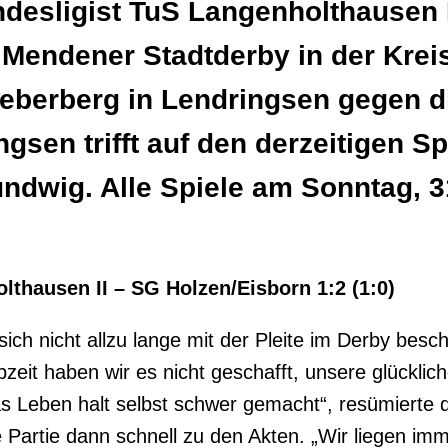
desligist TuS Langenholthausen 
 Mendener Stadtderby in der Krei
eberberg in Lendringsen gegen 
gsen trifft auf den derzeitigen Sp
ndwig. Alle Spiele am Sonntag, 3
lthausen II – SG Holzen/Eisborn 1:2 (1:0)
ich nicht allzu lange mit der Pleite im Derby besc
albzeit haben wir es nicht geschafft, unsere glück
das Leben halt selbst schwer gemacht“, resümiert
e Partie dann schnell zu den Akten. „Wir liegen i