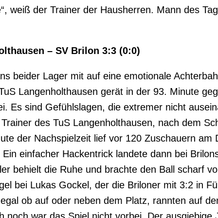
, weiß der Trainer der Hausherren. Mann des Tag
lthausen – SV Brilon 3:3 (0:0)
ns beider Lager mit auf eine emotionale Achterba
t TuS Langenholthausen gerät in der 93. Minute ge
ei. Es sind Gefühlslagen, die extremer nicht ausei
, Trainer des TuS Langenholthausen, nach dem Schl
ute der Nachspielzeit lief vor 120 Zuschauern am 
 Ein einfacher Hackentrick landete dann bei Brilon
eler behielt die Ruhe und brachte den Ball scharf 
l bei Lukas Gockel, der die Briloner mit 3:2 in 
, egal ob auf oder neben dem Platz, rannten auf d
h noch war das Spiel nicht vorbei. Der ausgiebige 